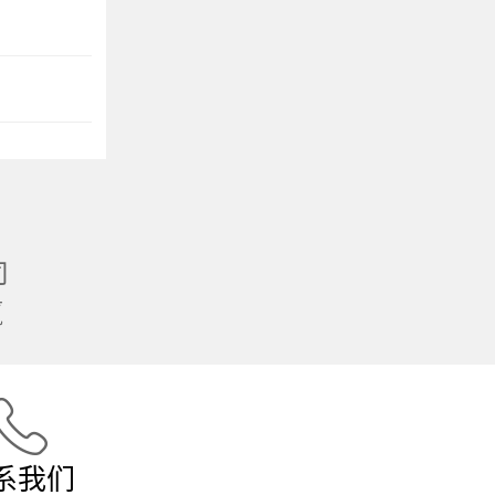
司
赢
系我们