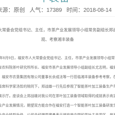
来源：原创 人气：17389 时间：2018-08-14
大常委会党组书记、主任，市茶产业发展领导小组常务副组长郑
观、考察湘丰装备
年
8
月
9
日，福安市人大常委会党组书记、主任，市茶产业发展领导小组常
省农科院茶叶研究所所长、福安市茶产业发展领导小组副组长尤志明，福
、福安市农垦集团有限公司董事长余成法等一行莅临湘丰装备参考考察，
首席科学家汤哲的陪同下，郑战雄一行先后参观了智能茶叶加工装备生产
展示厅。座谈会上郑战雄对我公司在茶叶加工装备领域取得的成就表示肯
业产业发展情况，期望双方能合作在福安打造一个智能茶叶加工装备研发
业产业转型升级。公司总经理周建勇表示福安是中国的茶叶主产茶区，是