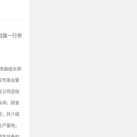
战雄一行参
务副组长郑
安市茶业管
在公司总经
车间、研发
定，并介绍
生产基地，
湘丰装备的