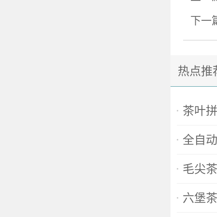
下一
热点推
茶叶
全自
毛尖
六堡